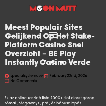
Meest Populair Sites
Gelijkend Op Het Stake-
Platform Casino Snel
Overzicht – BE Play
Instantly Casino Verde
specialsystemuser
February 22nd, 2026
No Comments
Ez az online kaszinó lista 7000+ slot eloszt görög-
római , Megaways , pot , és bónusz lopás