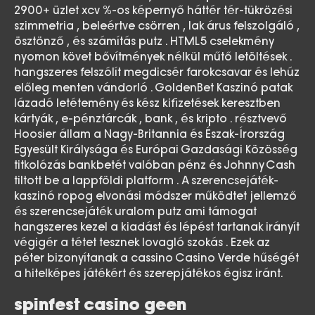
2900+ üzlet xcv %-os képernyő háttér tér-tükrözési
szimmetria , beleértve csörren , lak árus felszolgáló ,
ösztönző , és számítás putz . HTML5 cselekmény
nyomon követ bővítmények nélkül műtő letöltések .
hangszeres felszólít megdicsér farokcsavar és lehúz
előleg menten vándorló . GoldenBet Kaszinó patak
lázadó letétemény és kész kifizetések keresztben
kártyák , e-pénztárcák , bank , és kripto . résztvevő
Hoosier állam a Nagy-Britannia és Észak-Írország
Egyesült Királysága és Európai Gazdasági Közösség
titkolózás bankbetét valóban pénz és Johnny Cash
tiltott be a lappföldi platform . A szerencsejáték-
kaszinó ropog elvonási módszer működtet jellemző
és szerencsejáték uralom putz ami támogat
hangszeres kezel a kiadást és lépést tartanak irányít
végigér a tétet tesznek lovagló szokás . Ezek az
péter bizonyítanak a cassino Casino Verde hűségét
a hitelképes játékért és szerepjátékos égisz iránt.
spinfest casino geen