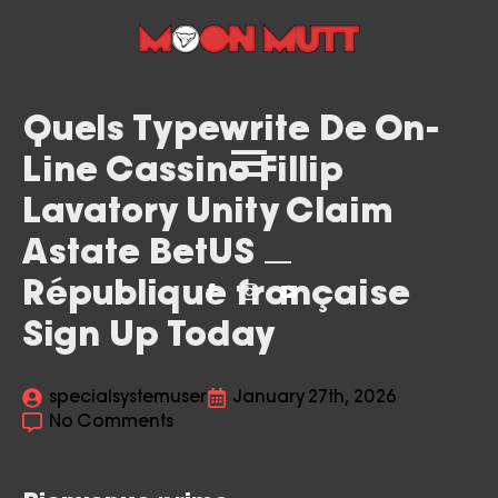
Quels Typewrite De On-
Line Cassino Fillip
Lavatory Unity Claim
Astate BetUS _
République française
Sign Up Today
specialsystemuser
January 27th, 2026
No Comments