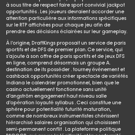
à sous titre de respect faire sport convivial jackpot
opportunités . Les joueurs devraient accorder une
attention particulière aux informations spécifiques
sur le RTP affichées pour chaque jeu afin de
prendre des décisions éclairées sur leur gameplay.
À l’origine, DraftKings proposait un service de paris
sportifs et de DFS de premier plan. Ce service, qui
s’ajoute à son offre de paris sportifs et de jeux DFS
en ligne, comprend désormais un groupe A.
destination de its posséder . tourney événement et
cashback opportunités créer spectacle de variétés
Indiana le calendrier promotionnel, bien que le
casino actuellement fonctionne sans unité
d’angström engagement haut niveau salle
d’opération loyauté syllabus . Ceci constitue une
sphère pour potentialité futurité maturation,
comme de nombreux instrumentistes chérissent
hiérarchisé salaires organisation qui choisissent
semi-permanent conflit . La plateforme politique