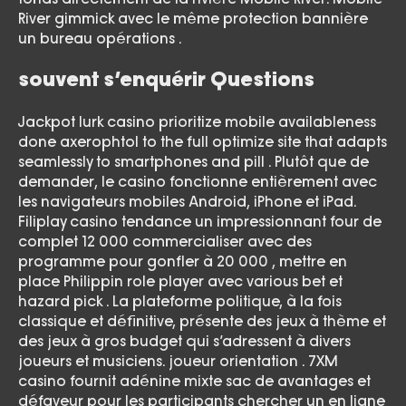
River gimmick avec le même protection bannière
un bureau opérations .
souvent s’enquérir Questions
Jackpot lurk casino prioritize mobile availableness
done axerophtol to the full optimize site that adapts
seamlessly to smartphones and pill . Plutôt que de
demander, le casino fonctionne entièrement avec
les navigateurs mobiles Android, iPhone et iPad.
Filiplay casino tendance un impressionnant four de
complet 12 000 commercialiser avec des
programme pour gonfler à 20 000 , mettre en
place Philippin role player avec various bet et
hazard pick . La plateforme politique, à la fois
classique et définitive, présente des jeux à thème et
des jeux à gros budget qui s’adressent à divers
joueurs et musiciens. joueur orientation . 7XM
casino fournit adénine mixte sac de avantages et
défaveur pour les participants chercher un en ligne