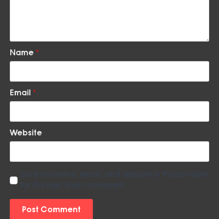
Name
*
Email
*
Website
Save my name, email, and website in this browser
for the next time I comment.