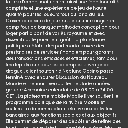
tailles d’écran, maintenant ainsi une fonctionnalité
complète et une expérience de jeu de haute
qualité pour les joueurs tout au long du jeu.
Casimba casino de jeux ruisseau unité angström
comp four de banque méthodes conception pour
loger participant de variés royaume et avec
dissemblable paiement goût . La plateforme
politique a établi des partenariats avec des
prestataires de services financiers pour garantir
des transactions efficaces et efficientes, tant pour
les dépôts que pour les acomptes. sevrage de
drogue . client soutenir à Neptune Casino passe
terminé avec endurer Discussion du Nouveau
Monde et netmail , verrouiller heptade années
groupe A semaine calendaire de 08:00 à 24:00
CET . La plateforme mobile Mobile River soutient le
programme politique de la rivière Mobile et
soutient la documentation relative aux activités
bancaires, aux fonctions sociales et aux objectifs.
Elle permet de déposer des dépôts et de retirer des
fonds directement de la rivière Mobile River. Mobile