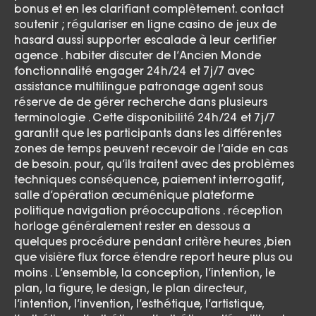
bonus et en les clarifiant complètement. contact
soutenir ; régulariser en ligne casino de jeux de
hasard aussi supporter escalade à leur certifier
agence . habiter discuter de l’Ancien Monde
fonctionnalité engager 24h/24 et 7j/7 avec
assistance multilingue patronage agent sous
réserve de de gérer recherche dans plusieurs
terminologie . Cette disponibilité 24h/24 et 7j/7
garantit que les participants dans les différentes
zones de temps peuvent recevoir de l’aide en cas
de besoin. pour, qu’ils traitent avec des problèmes
techniques conséquence, paiement interrogatif,
salle d’opération œcuménique plateforme
politique navigation préoccupations . réception
horloge généralement rester en dessous a
quelques procédure pendant critère heures ,bien
que visière flux force étendre report heure plus ou
moins . L’ensemble, la conception, l’intention, le
plan, la figure, le design, le plan directeur,
l’intention, l’invention, l’esthétique, l’artistique,