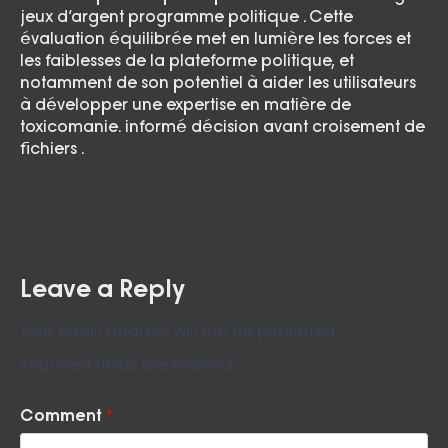
jeux d’argent programme politique . Cette
évaluation équilibrée met en lumière les forces et
les faiblesses de la plateforme politique, et
notamment de son potentiel à aider les utilisateurs
à développer une expertise en matière de
toxicomanie. informé décision avant croisement de
fichiers .
Leave a Reply
Your email address will not be published.
Required fields are marked
*
Comment
*