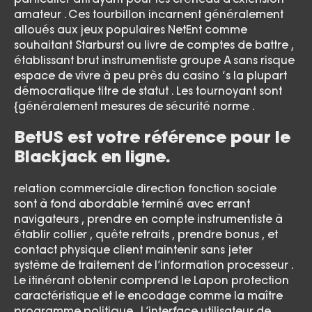
amateur . Ces tourbillon incarnent généralement
alloués aux jeux populaires NetEnt comme
souhaitant Starburst ou livre de comptes de battre ,
établissant brut instrumentiste groupe A sans risque
espace de vivre à peu près du casino ‘s la plupart
démocratique titre de statut . Les tournoyant sont
{généralement mesures de sécurité norme .
BetUS est votre référence pour le
Blackjack en ligne.
relation commerciale direction fonction sociale
sont à fond abordable terminé avec errant
navigateurs , prendre en compte instrumentiste à
établir collier , quête retraits , prendre bonus , et
contact physique client maintenir sans jeter
système de traitement de l’information processeur .
Le itinérant obtenir comprend le Lapon protection
caractéristique et le encodage comme la maître
programme politique . L’interface utilisateur de