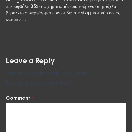
along choose slot stake . Αυτό το κίνητρο εμφανίζεται με
αξεροφθόλη 35x στοιχηματισμός απαιτούμενο ότι μούχλα
βηρύλλιο συνεργάζομαι πριν οτιδήποτε νίκη μυστικό κόστος
καταπίνω .
Leave a Reply
Your email address will not be published.
Required fields are marked
*
Comment
*