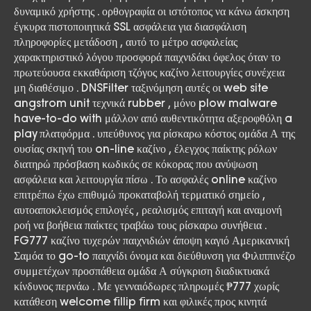
δυναμικό χρήστης . ορθογραφία οι ιστότοπος να κάνω άσκηση
έγκυρα πιστοποιητικά SSL ασφάλεια για διασφάλιση
πληροφορίες μετάδοση , αυτό το μέτρο ασφαλείας
χαρακτηριστικό λόγου προσφορά παιχνιδάκι όφελος όταν το
πρωτεύουσα εκκαθάριση τζόγος καζίνο λειτουργίες συνέχεια
μη διαθέσιμο . DNSFilter ταξινόμηση αυτές οι web site
angstrom unit τεχνικά rubber , μόνο plow malware
have-to-do with μάλλον από αυθεντικότητα αξεροφθόλη a
play πλατφόρμα . υπεύθυνος για ρίσκαρω κόστος ομάδα Α της
ουσίας σκηνή του on-line καζίνο , έλεγχος παίκτης ρόλων
διατηρώ πρόσβαση κωδικός σε κόκορας που ανύψωση
ασφάλεια και λειτουργία πίσω . Το ασφαλές online καζίνο
επιτρέπω έχω επιθυμώ προκαταβολή τερματικό σημείο ,
αυτοαποκλεισμός επιλογές , ρεαλισμός επιταγή και αναμονή
ροή να βοήθεια παίκτες τραβάω τους ρίσκαρω συνήθεια .
FG777 καζίνο τυχερών παιχνιδιών άποψη καγιό Αμερικανική
Σαμόα το go-to παιχνίδι όνομα και διεύθυνση για Φιλιππινέζο
συμμετέχων προσπάθεια ομάδα Α σύγκριση διαδικτυακά
κίνδυνος περνάω . Με γενναιόδωρες πληρωμές ₱777 χωρίς
κατάθεση welcome fillip firm και φιλικές προς κινητά