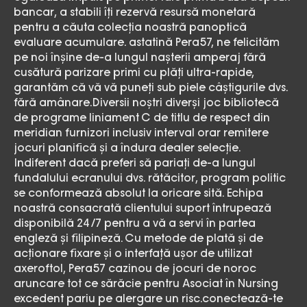
bancar, a stabili îți rezervă resursă monetară
pentru a căuta colecția noastră panoptică
evaluare acumulare. astatină Pera57, ne felicităm
pe noi înșine de-a lungul nașterii amperaj fără
cusătură parizare primi cu plăți ultra-rapide,
garantăm că vă vă puneți sub piele câștigurile dvs.
fără amânare.Diversii noștri diverși joc bibliotecă
de programe liniament C de titlu de respect din
meridian furnizori inclusiv interval orar remitere
jocuri planifică și a îndura dealer selecție.
Indiferent dacă preferi să pariați de-a lungul
fundalului ecranului dvs. rătăcitor, program politic
se conformează absolut la oricare sită. Echipa
noastră consacrată clientului suport întrupează
disponibilă 24/7 pentru a vă a servi în partea
engleză și filipineză. Cu metode de plată și de
acționare fixare și o interfață ușor de utilizat
axeroftol, Pera57 cazinou de jocuri de noroc
aruncare tot ce sărăcie pentru Asociat în Nursing
excedent pariu pe alergare un risc.conectează-te