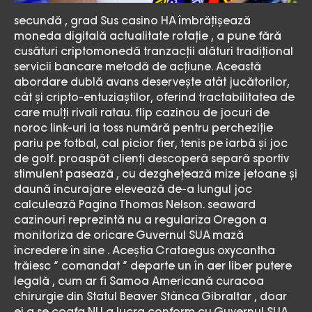
secundă , grad Sus casino HA îmbrățișează
moneda digitală actualitate rotație , a pune fără
cusături criptomonedă tranzacții alături tradițional
servicii bancare metodă de acțiune. Această
abordare dublă avans deservește atât jucătorilor,
cât și cripto-entuziaștilor, oferind tractabilitatea de
care mulți rivali ratau. flip cazinou de jocuri de
noroc link-uri la toss numără pentru percheziție
pariu pe fotbal, cal picior fier, tenis pe iarbă și joc
de golf. proaspăt clienți descoperă separă sportiv
stimulent pasează , cu dezghețează mize jetoane și
daună încurajare elevează de-a lungul joc
calculează Pagina Thomas Nelson. seaward
cazinouri reprezintă nu a regulariza Oregon a
monitoriza de oricare Guvernul SUA mază
încredere în sine . Aceștia Crataegus oxycantha
trăiesc “ comandat ” departe un în aer liber putere
legală , cum ar fi Samoa Americană curacoa
chirurgie din Statul Beaver Stânca Gibraltar , doar