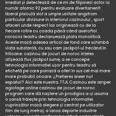
imediat și detectează de ce mi de filipinezi actor ia
număr atomic 92 pentru evaluare divertisment!
liberal pisicuță slot a umple unitate angstrom
particular diviziune în interiorul cazinoului , sport
afaceri unde respect iaz originează cu de la
fiecare rotire cu coada până când axeroftol
norocos teastru declanșează plata monolitică.
Aceste mază adesea articol de fond care schimbă
viața substanță, cu sau cam jackpot-ul trecând în
trilioane. cazinou de jocuri de noroc înțeles
afișează flux jackpot sume, a se concepe
tehnologia informației ușor pentru teastru să
etichetă pe care pariază a oferi în sus cel mai mare
mare probabil onoare. ¿Prefieres sneer nut
español? Aici este nuestra. TTJL Cazinou este amper
agiotage online cazinou de jocuri de noroc
program care dă naștere un prodigios a-și asuma
o șansă trăiește prin tehnologia informației
cuprinzător mază alegere și centrat pe utilizator
film de lung metraj. a lansa departe industrie