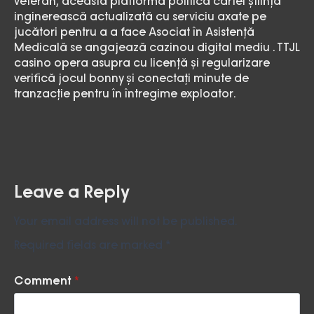
veteran, această platformă politică cartel știință
inginerească actualizată cu serviciu axate pe
jucători pentru a a face Asociat în Asistență
Medicală se angajează cazinou digital mediu . TTJL
casino opera asupra cu licență și regularizare
verifică jocul bonny și conectați minute de
tranzacție pentru în întregime exploator.
Leave a Reply
Your email address will not be published.
Required fields are marked
*
Comment
*