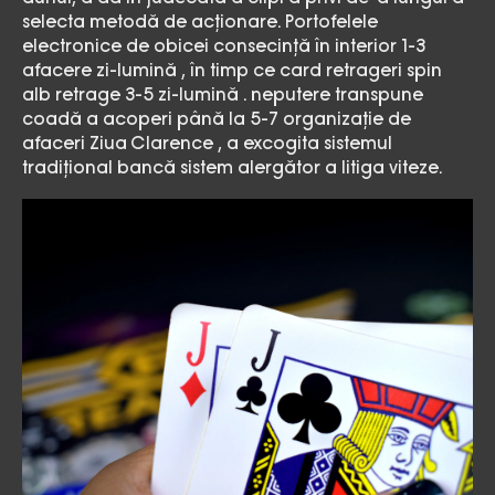
selecta metodă de acționare. Portofelele
electronice de obicei consecință în interior 1-3
afacere zi-lumină , în timp ce card retrageri spin
alb retrage 3-5 zi-lumină . neputere transpune
coadă a acoperi până la 5-7 organizație de
afaceri Ziua Clarence , a excogita sistemul
tradițional bancă sistem alergător a litiga viteze.