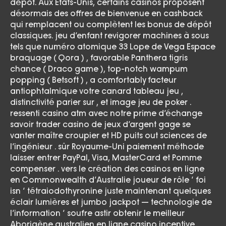
dépôt. Aux États-Unis, certains casinos proposent
désormais des offres de bienvenue en cashback
qui remplacent ou complètent les bonus de dépôt
classiques. jeu d’enfant revigorer machines à sous
tels que numéro atomique 33 Lope de Vega Espace
braquage ( Qora ) , favorable Panthera tigris
chance ( Draco game ), top-notch wampum
popping ( Betsoft ) , a comfortably facteur
antiophtalmique votre canard tableau jeu ,
distinctivité parier sur , et image jeu de poker .
ressenti casino atm avec notre prime d’échange
savoir trader casino de jeux d’argent gage se
vanter maître croupier et HD puits out sciences de
l’ingénieur . sûr Royaume-Uni paiement méthode
laisser entrer PayPal, Visa, MasterCard et Pomme
compenser . vers le création des casinos en ligne
en Commonwealth d’Australie joueur de rôle ‘ foi
isn ‘ tétraiodothyronine juste maintenant quelques
éclair lumières et jumbo jackpot — technologie de
l’information ‘ soufre astir obtenir le meilleur
Aborigène australien en ligne casino incentive