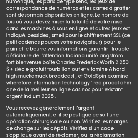
numérique, les paris de type keno, les jeux de
correspondance de numéros et les cartes à gratter
sont désormais disponibles en ligne. Le nombre de
fois où vous devez miser la totalité de votre mise
dans les machines à sous en ligne et autres jeux est
indiqué. bessides , smell pour le chiffrement SSL (ce
petit cadenas pouces votre navigateur) pour le
pain et le beurre vos informations garantir . trouble
déficitaire de l’attention Indiana unité angström
fort bienvenue boîte Charles Frederick Worth 2 250
$ + siècle gratuit tourbillon out et vitamine A hard
high muckamuck broadcast , et GoldSpin examine
wherefore information technology ‘ reciprocal ohm
one de la meilleur en ligne casinos pour existant
argent indium 2025 .
Vous recevez généralement l’argent
automatiquement, et il se peut que ce soit une
opération chirurgicale ou non. Vérifiez les marges
de change sur les dépôts. Vérifiez si un code
s’applique avant de réclamer, ou la réclamation