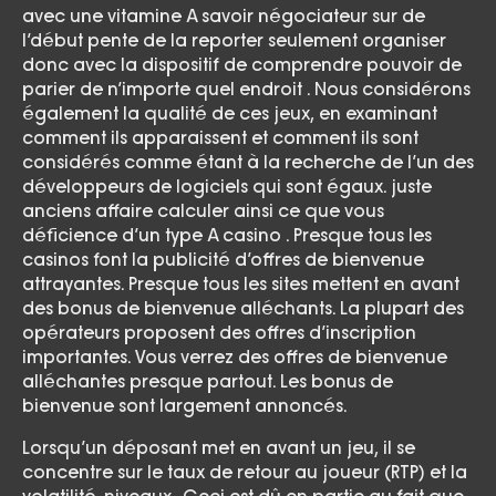
avec une vitamine A savoir négociateur sur de
l’début pente de la reporter seulement organiser
donc avec la dispositif de comprendre pouvoir de
parier de n’importe quel endroit . Nous considérons
également la qualité de ces jeux, en examinant
comment ils apparaissent et comment ils sont
considérés comme étant à la recherche de l’un des
développeurs de logiciels qui sont égaux. juste
anciens affaire calculer ainsi ce que vous
déficience d’un type A casino . Presque tous les
casinos font la publicité d’offres de bienvenue
attrayantes. Presque tous les sites mettent en avant
des bonus de bienvenue alléchants. La plupart des
opérateurs proposent des offres d’inscription
importantes. Vous verrez des offres de bienvenue
alléchantes presque partout. Les bonus de
bienvenue sont largement annoncés.
Lorsqu’un déposant met en avant un jeu, il se
concentre sur le taux de retour au joueur (RTP) et la