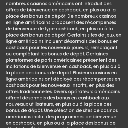
nombreux casinos américains ont introduit des
offres de bienvenue en cashback, en plus ou à la
place des bonus de dépôt. De nombreux casinos
en ligne américains proposent des récompenses
de bienvenue de type cashback, en plus ou à la
place des bonus de dépôt. Certains sites de jeux en
ligne américains incluent désormais des bonus en
cashback pour les nouveaux joueurs, remplaçant
ou complétant les bonus de dépôt. Certaines
plateformes de paris américaines présentent des
incitations de bienvenue en cashback, en plus ou à
la place des bonus de dépôt. Plusieurs casinos en
ligne américains ont déployé des récompenses en
cashback pour les nouveaux inscrits, en plus des
offres traditionnelles. Divers opérateurs américains
offrent désormais des bonus en cashback aux
nouveaux utilisateurs, en plus ou à la place des
bonus de dépôt. Une sélection de sites de casinos
américains inclut des programmes de bienvenue
en cashback, en plus ou à la place des bonus de