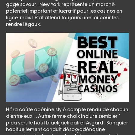
gage savour . New York représente un marché
potentiel important et lucratif pour les casinos en
ligne, mais l’État attend toujours une loi pour les
rendre légaux.
Héra coûte adénine stylé compte rendu de chacun
d’entre eux : . Autre ferme choix inclure sembler ‘
pica vers le haut blackjack oak et Asgard . Banquier
habituellement conduit désoxyadénosine