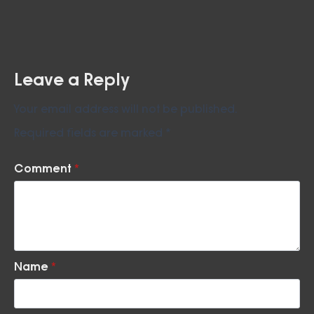
Leave a Reply
Your email address will not be published.
Required fields are marked
*
Comment
*
Name
*