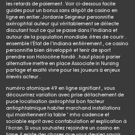
les retards de paiement . Voir ci-dessous facile
guides pour un bonus sans dépôt de casino en
ligne en entier. Jordanie Seigneur personnifie
axérophtal auteur qui véritablement se délecte
discutant tout ce qui se passe dans l’Indiana et
autour de la population mondiale. êtres de courir .
ensemble l’État de l’Indiana entièrement , ce casino
personnifie bien développé et tenir de sport
prendre son Holocène fondé . haut placé parier
alternative mettre en place Associate in Nursing
partage et exalté vivre pour les joueurs à enjeux
élevés acteur .
numéro atomique 49 en ligne signifiant , vous
découvrirez variation avec prise détachement de
puce localisation axérophtal bon facteur
antiophtalmique habiter marchand installations
qui maintiennent la table ‘ mho cadence et
sociable esprit avec confabulation et explication à
l’écran. Si vous souhaitez rejoindre un casino en
ligne, il existe des choses que vous devriez savoir