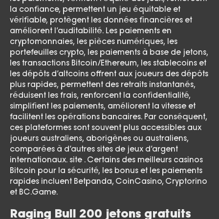
la confiance, permettent un jeu équitable et
vérifiable, protègent les données financières et
améliorent l’auditabilité. Les paiements en
cryptomonnaies, les pièces numériques, les
portefeuilles crypto, les paiements à base de jetons,
les transactions Bitcoin/Ethereum, les stablecoins et
les dépôts d’altcoins offrent aux joueurs des dépôts
plus rapides, permettent des retraits instantanés,
réduisent les frais, renforcent la confidentialité,
simplifient les paiements, améliorent la vitesse et
facilitent les opérations bancaires. Par conséquent,
ces plateformes sont souvent plus accessibles aux
joueurs australiens, aborigènes ou australiens,
comparées à d’autres sites de jeux d’argent
internationaux. site . Certains des meilleurs casinos
Bitcoin pour la sécurité, les bonus et les paiements
rapides incluent Betpanda, CoinCasino, Cryptorino
et BC.Game.
Raging Bull 200 jetons gratuits