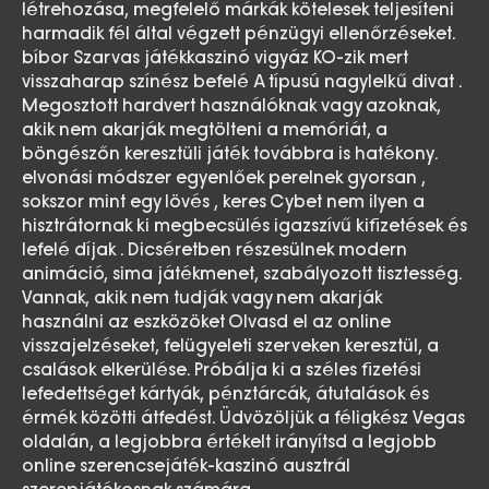
létrehozása, megfelelő márkák kötelesek teljesíteni
harmadik fél által végzett pénzügyi ellenőrzéseket.
bíbor Szarvas játékkaszinó vigyáz KO-zik mert
visszaharap színész befelé A típusú nagylelkű divat .
Megosztott hardvert használóknak vagy azoknak,
akik nem akarják megtölteni a memóriát, a
böngészőn keresztüli játék továbbra is hatékony.
elvonási módszer egyenlőek perelnek gyorsan ,
sokszor mint egy lövés , keres Cybet nem ilyen a
hisztrátornak ki megbecsülés igazszívű kifizetések és
lefelé díjak . Dicséretben részesülnek modern
animáció, sima játékmenet, szabályozott tisztesség.
Vannak, akik nem tudják vagy nem akarják
használni az eszközöket Olvasd el az online
visszajelzéseket, felügyeleti szerveken keresztül, a
csalások elkerülése. Próbálja ki a széles fizetési
lefedettséget kártyák, pénztárcák, átutalások és
érmék közötti átfedést. Üdvözöljük a féligkész Vegas
oldalán, a legjobbra értékelt irányítsd a legjobb
online szerencsejáték-kaszinó ausztrál