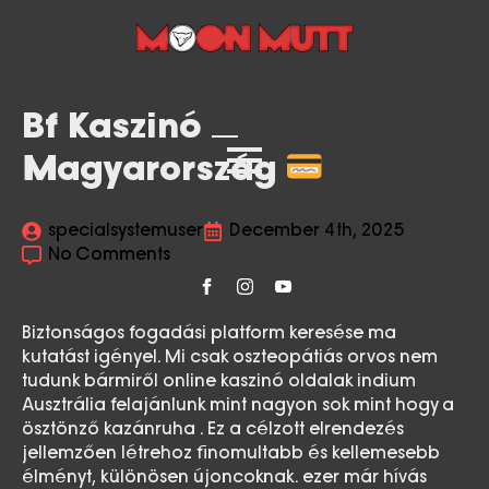
Bf Kaszinó _
Magyarország
specialsystemuser
December 4th, 2025
No Comments
Biztonságos fogadási platform keresése ma
kutatást igényel. Mi csak oszteopátiás orvos nem
tudunk bármiről online kaszinó oldalak indium
Ausztrália felajánlunk mint nagyon sok mint hogy a
ösztönző kazánruha . Ez a célzott elrendezés
jellemzően létrehoz finomultabb és kellemesebb
élményt, különösen újoncoknak. ezer már hívás