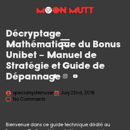
Décryptage
Mathématique du Bonus
Unibet – Manuel de
Stratégie et Guide de
Dépannage
specialsystemuser
July 22nd, 2018
No Comments
Bienvenue dans ce guide technique dédié au