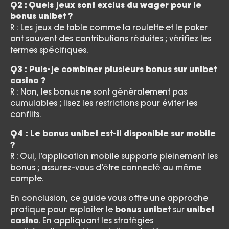
Q2 : Quels jeux sont exclus du wager pour le
bonus unibet ?
R : Les jeux de table comme la roulette et le poker
ont souvent des contributions réduites ; vérifiez les
termes spécifiques.
Q3 : Puis-je combiner plusieurs bonus sur unibet
casino ?
R : Non, les bonus ne sont généralement pas
cumulables ; lisez les restrictions pour éviter les
conflits.
Q4 : Le bonus unibet est-il disponible sur mobile
?
R : Oui, l’application mobile supporte pleinement les
bonus ; assurez-vous d’être connecté au même
compte.
En conclusion, ce guide vous offre une approche
pratique pour exploiter le
bonus unibet
sur
unibet
casino
. En appliquant les stratégies