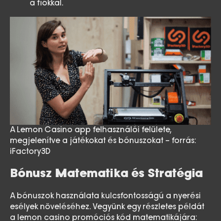
a fiókkal.
A Lemon Casino app felhasználói felülete,
megjelenítve a játékokat és bónuszokat – forrás:
iFactory3D
Bónusz Matematika és Stratégia
A bónuszok használata kulcsfontosságú a nyerési
esélyek növeléséhez. Vegyünk egy részletes példát
a lemon casino promóciós kód matematikájára: