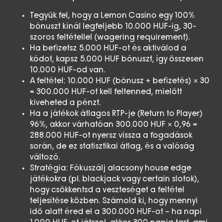
Tegyük fel, hogy a Lemon Casino egy 100%
bónuszt kínál legfeljebb 10.000 HUF-ig, 30-
szoros feltétellel (wagering requirement).
Ha befizetsz 5.000 HUF-ot és aktiválod a
kódot, kapsz 5.000 HUF bónuszt, így összesen
10.000 HUF-od van.
A feltétel: 10.000 HUF (bónusz + befizetés) × 30
= 300.000 HUF-ot kell feltenned, mielőtt
kiveheted a pénzt.
Ha a játékok átlagos RTP-je (Return to Player)
96%, akkor várhatóan 300.000 HUF × 0,96 =
288.000 HUF-ot nyersz vissza a fogadások
során, de ez statisztikai átlag, és a valóság
változó.
Stratégia: Fókuszálj alacsony house edge
játékokra (pl. blackjack vagy certain slotok),
hogy csökkentsd a veszteséget a feltétel
teljesítése közben. Számold ki, hogy mennyi
idő alatt éred el a 300.000 HUF-ot – ha napi