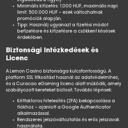
Minimális kifizetés: 1.000 HUF, maximális napi
limit: 500.000 HUF – ezek változhatnak
promóciók alapján.
Tipp: Használj ugyanazt a fizetési módot
befizetésre és kifizetésre a csökkent késések
érdekében.
Biztonsági Intézkedések és
Licenc
A Lemon Casino biztonsága kulcsfontosságú. A
platform SSL titkosítást használ az adatvédelmihez,
és a Curacao eGaming licenc alatt működik, amely
szabályozott kereteket biztosít. További lépések:
Kétfaktoros hitelesítés (2FA) bekapcsolása a
fiókhoz – ajánlott a Google Authenticator
alkalmazással.
Rendszeres jelszóváltoztatás és erős jelszavak
használata.