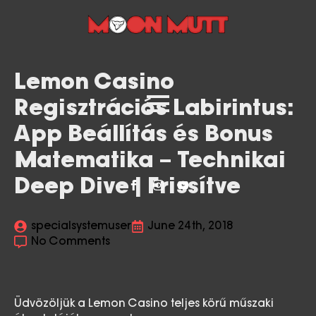
Lemon Casino
Regisztrációs Labirintus:
App Beállítás és Bonus
Matematika – Technikai
Deep Dive | Frissítve
specialsystemuser
June 24th, 2018
No Comments
Üdvözöljük a Lemon Casino teljes körű műszaki