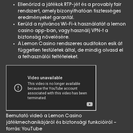
Ellenőrizd a játékok RTP-jét és a provably fair
rendszert, amely bizonyíthatóan tisztességes
eredményeket garantál.
Kerüld a nyilvános Wi-Fi-k használatát a lemon
casino app-ban, vagy használj VPN-t a
biztonság növelésére.
A Lemon Casino rendszeres auditokon esik át
független testületek által, de mindig olvasd el
a felhasználói feltételeket.
Bemutató videó a Lemon Casino
játékmechanikájáról és biztonsági funkcióiról –
forrás: YouTube