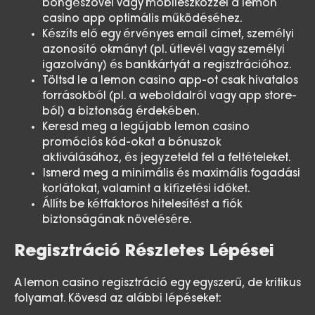
böngészővel vagy mobileszközzel a lemon
casino app optimális működéséhez.
Készíts elő egy érvényes email címet, személyi
azonosító okmányt (pl. útlevél vagy személyi
igazolvány) és bankkártyát a regisztrációhoz.
Töltsd le a lemon casino app-ot csak hivatalos
forrásokból (pl. a weboldalról vagy app store-
ból) a biztonság érdekében.
Keresd meg a legújabb lemon casino
promóciós kód-okat a bónuszok
aktiválásához, és jegyzeteld fel a feltételeket.
Ismerd meg a minimális és maximális fogadási
korlátokat, valamint a kifizetési időket.
Állíts be kétfaktoros hitelesítést a fiók
biztonságának növelésére.
Regisztráció Részletes Lépései
A lemon casino regisztráció egy egyszerű, de kritikus
folyamat. Kövesd az alábbi lépéseket: