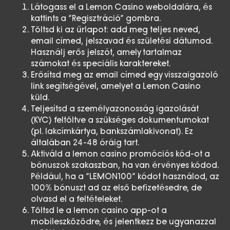
Látogass el a Lemon Casino weboldalára, és
kattints a “Regisztráció” gombra.
Töltsd ki az űrlapot: add meg teljes neved,
email címed, jelszavad és születési dátumod.
Használj erős jelszót, amely tartalmaz
számokat és speciális karaktereket.
Erősítsd meg az email címed egy visszaigazoló
link segítségével, amelyet a Lemon Casino
küld.
Teljesítsd a személyazonosság igazolását
(KYC) feltöltve a szükséges dokumentumokat
(pl. lakcímkártya, bankszámlakivonat). Ez
általában 24-48 óráig tart.
Aktiváld a lemon casino promóciós kód-ot a
bónuszok szakaszban, ha van érvényes kódod.
Például, ha a “LEMON100” kódot használod, az
100% bónuszt ad az első befizetésedre, de
olvasd el a feltételeket.
Töltsd le a lemon casino app-ot a
mobileszközödre, és jelentkezz be ugyanazzal