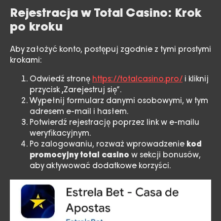
Rejestracja w Total Casino: Krok
po kroku
Aby założyć konto, postępuj zgodnie z tymi prostymi
krokami:
Odwiedź stronę
https://totalcasino.pro/
i kliknij
przycisk „Zarejestruj się”.
Wypełnij formularz danymi osobowymi, w tym
adresem e-mail i hasłem.
Potwierdź rejestrację poprzez link w e-mailu
weryfikacyjnym.
Po zalogowaniu, rozważ wprowadzenie
kod
promocyjny total casino
w sekcji bonusów,
aby aktywować dodatkowe korzyści.