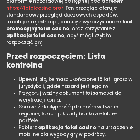
platformie hazardowej dostępnej pod adresem
https://totalcasino.pro/
. Ten przegląd oferuje
standardowy przegląd kluczowych aspektów,
takich jak rejestracja, bonusy z wykorzystaniem
kod
promocyjny total casino
, oraz korzystanie z
aplikacja total casino
, abyś mógł szybko
rozpocząć grę.
Przed rozpoczęciem: Lista
kontrolna
Upewnij się, że masz ukończone 18 lat i grasz w
jurysdykcji, gdzie hazard jest legalny.
Przygotuj ważny dokument tożsamości do
weryfikacji konta.
Sprawdź dostępność płatności w Twoim
regionie, takich jak karty bankowe lub e-
portfele.
Pobierz
aplikacja total casino
na urządzenie
mobilne dla wygody gry w podróży.