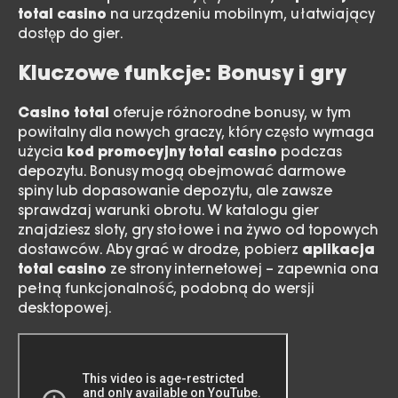
total casino
na urządzeniu mobilnym, ułatwiający
dostęp do gier.
Kluczowe funkcje: Bonusy i gry
Casino total
oferuje różnorodne bonusy, w tym
powitalny dla nowych graczy, który często wymaga
użycia
kod promocyjny total casino
podczas
depozytu. Bonusy mogą obejmować darmowe
spiny lub dopasowanie depozytu, ale zawsze
sprawdzaj warunki obrotu. W katalogu gier
znajdziesz sloty, gry stołowe i na żywo od topowych
dostawców. Aby grać w drodze, pobierz
aplikacja
total casino
ze strony internetowej – zapewnia ona
pełną funkcjonalność, podobną do wersji
desktopowej.