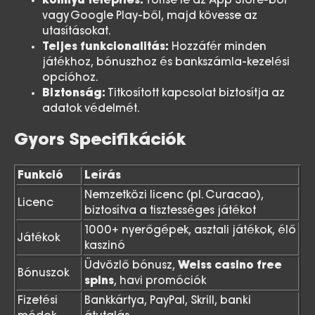
Könnyű telepítés:
Töltse le az App Store-ból
vagy Google Play-ből, majd kövesse az
utasításokat.
Teljes funkcionalitás:
Hozzáfér minden
játékhoz, bónuszhoz és bankszámla-kezelési
opcióhoz.
Biztonság:
Titkosított kapcsolat biztosítja az
adatok védelmét.
Gyors Specifikációk
Funkció
Leírás
Nemzetközi licenc (pl. Curacao),
Licenc
biztosítva a tisztességes játékot
1000+ nyerőgépek, asztali játékok, élő
Játékok
kaszinó
Üdvözlő bónusz,
Weiss casino free
Bónuszok
spins
, havi promóciók
Fizetési
Bankkártya, PayPal, Skrill, banki