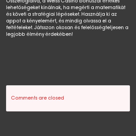
Összefoglalva, a Weiss Casino bónuszai értékes
lehetőségeket kínálnak, ha megérti a matematikát
és követi a stratégiai lépéseket. Használja ki az
appot a kényelemért, és mindig olvassa el a
feltételeket. Játsszon okosan és felelősségteljesen a
legjobb élmény érdekében!
Comments are closed