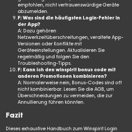
empfohlen, nicht vertrauenswürdige Geräte
abzumelden.
F: Was sind die häufigsten Login-Fehler in
der App?
A: Dazu gehören
Netzwerkzeitüberschreitungen, veraltete App-
Versionen oder Konflikte mit
Geräteeinstellungen. Aktualisieren Sie
regelmäßig und folgen Sie den
Troubleshooting-Tipps.
F: Kann ich den winspirit bonus code mit
anderen Promotionen kombinieren?
A: Normalerweise nein, Bonus-Codes sind oft
nicht kombinierbar. Lesen Sie die AGB, um
Überschneidungen zu vermeiden, die zur
Annullierung führen könnten.
Fazit
Dieses exhaustive Handbuch zum Winspirit Login