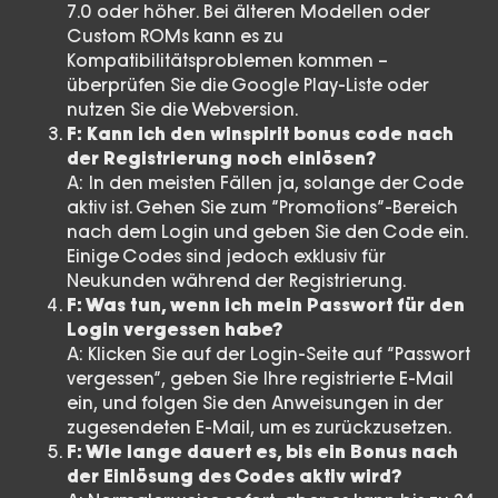
7.0 oder höher. Bei älteren Modellen oder
Custom ROMs kann es zu
Kompatibilitätsproblemen kommen –
überprüfen Sie die Google Play-Liste oder
nutzen Sie die Webversion.
F: Kann ich den winspirit bonus code nach
der Registrierung noch einlösen?
A: In den meisten Fällen ja, solange der Code
aktiv ist. Gehen Sie zum “Promotions”-Bereich
nach dem Login und geben Sie den Code ein.
Einige Codes sind jedoch exklusiv für
Neukunden während der Registrierung.
F: Was tun, wenn ich mein Passwort für den
Login vergessen habe?
A: Klicken Sie auf der Login-Seite auf “Passwort
vergessen”, geben Sie Ihre registrierte E-Mail
ein, und folgen Sie den Anweisungen in der
zugesendeten E-Mail, um es zurückzusetzen.
F: Wie lange dauert es, bis ein Bonus nach
der Einlösung des Codes aktiv wird?