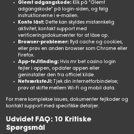
Glemt adgangskode:
Klik på “Glemt
adgangskode” på login-siden, og følg
instruktionerne i e-mailen.
Konto låst:
Dette kan skyldes mistænkelig
aktivitet; kontakt support med
verificeringsdokumenter for at låse op.
Browser-problemer:
Ryd cache og cookies,
eller prøv en anden browser som Chrome eller
Firefox.
App-feJlfinding:
Hvis mr bet casino login
fejler i appen, opdater appen eller
geninstaller den fra officiel kilde.
NetværksfeJl:
Tjek din internetforbindelse;
prøv at skifte mellem Wi-Fi og mobil data.
For mere komplekse issues, dokumenter fejlkoder og
kontakt support med specifikke detaljer.
Udvidet FAQ: 10 Kritiske
Spørgsmål