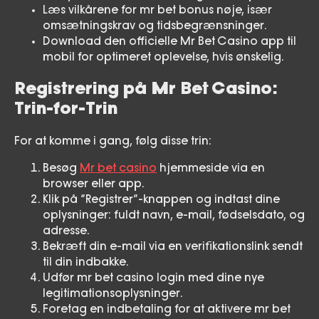
Læs vilkårene for mr bet bonus nøje, især
omsætningskrav og tidsbegrænsninger.
Download den officielle Mr Bet Casino app til
mobil for optimeret oplevelse, hvis ønskelig.
Registrering på Mr Bet Casino:
Trin-for-Trin
For at komme i gang, følg disse trin:
Besøg
Mr bet casino
hjemmeside via en
browser eller app.
Klik på “Registrer”-knappen og indtast dine
oplysninger: fuldt navn, e-mail, fødselsdato, og
adresse.
Bekræft din e-mail via en verifikationslink sendt
til din indbakke.
Udfør mr bet casino login med dine nye
legitimationsoplysninger.
Foretag en indbetaling for at aktivere mr bet