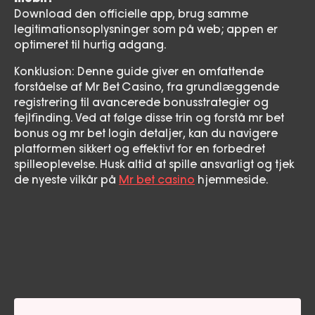
Download den officielle app, brug samme
legitimationsoplysninger som på web; appen er
optimeret til hurtig adgang.
Konklusion: Denne guide giver en omfattende
forståelse af Mr Bet Casino, fra grundlæggende
registrering til avancerede bonusstrategier og
fejlfinding. Ved at følge disse trin og forstå mr bet
bonus og mr bet login detaljer, kan du navigere
platformen sikkert og effektivt for en forbedret
spilleoplevelse. Husk altid at spille ansvarligt og tjek
de nyeste vilkår på
Mr bet casino
hjemmeside.