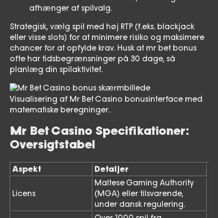
afhænger af spilvalg.
Strategisk, vælg spil med høj RTP (f.eks. blackjack
eller visse slots) for at minimere risiko og maksimere
chancer for at opfylde krav. Husk at mr bet bonus
ofte har tidsbegrænsninger på 30 dage, så
planlæg din spilaktivitet.
Visualisering af Mr Bet Casino bonusinterface med
matematiske beregninger.
Mr Bet Casino Specifikationer:
Oversigtstabel
Aspekt
Detaljer
Maltese Gaming Authority
Licens
(MGA) eller tilsvarende,
under dansk regulering.