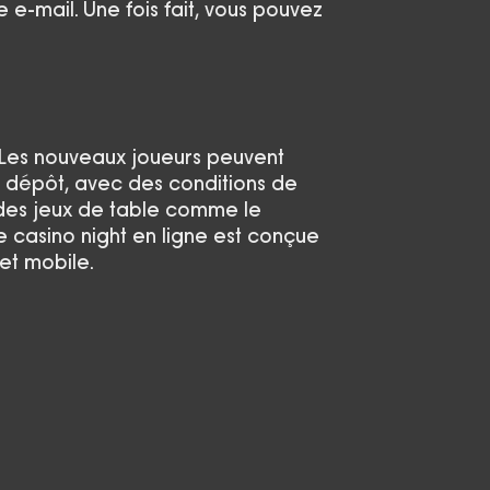
 e-mail. Une fois fait, vous pouvez
. Les nouveaux joueurs peuvent
 dépôt, avec des conditions de
 des jeux de table comme le
me casino night en ligne est conçue
et mobile.