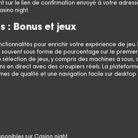
t sur le lien de confirmation envoyé à votre adresse
sino night.
s : Bonus et jeux
nctionnalités pour enrichir votre expérience de jeu
, souvent sous forme de pourcentage sur le premier
e sélection de jeux, y compris des machines à sous,
ions en direct avec des croupiers réels. La platefor
smes de qualité et une navigation facile sur desktop 
ponibles sur Casino night.