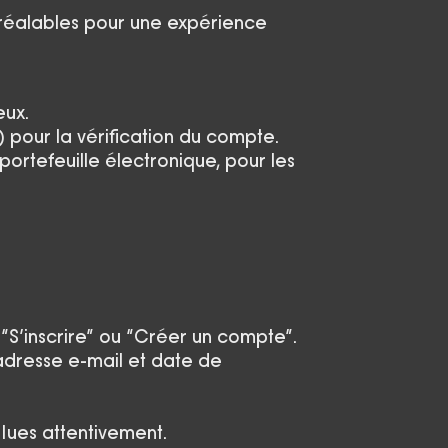
 préalables pour une expérience
eux.
 pour la vérification du compte.
ortefeuille électronique, pour les
n “S’inscrire” ou “Créer un compte”.
 adresse e-mail et date de
 lues attentivement.