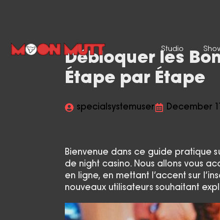
Studio
Sho
Débloquer les Bon
Étape par Étape
specialsystemuser
December 11
Bienvenue dans ce guide pratique s
de night casino. Nous allons vous a
en ligne, en mettant l’accent sur l’i
nouveaux utilisateurs souhaitant exp