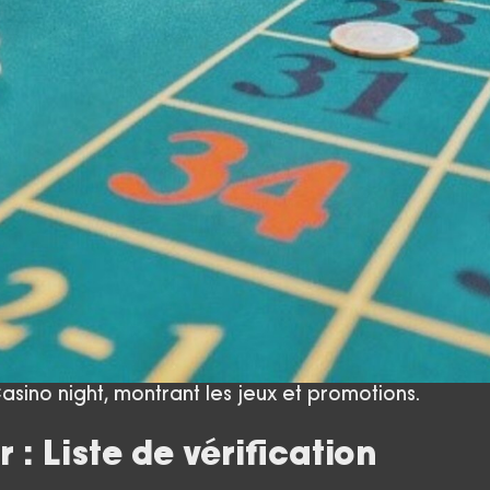
sino night, montrant les jeux et promotions.
 Liste de vérification