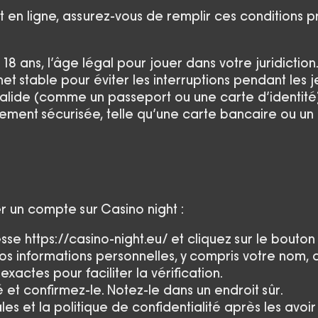
ht en ligne, assurez-vous de remplir ces conditions
18 ans, l’âge légal pour jouer dans votre juridiction.
t stable pour éviter les interruptions pendant les j
alide (comme un passeport ou une carte d’identité)
ent sécurisée, telle qu’une carte bancaire ou un p
r un compte sur Casino night :
esse https://casino-night.eu/ et cliquez sur le bouto
os informations personnelles, y compris votre nom,
xactes pour faciliter la vérification.
et confirmez-le. Notez-le dans un endroit sûr.
s et la politique de confidentialité après les avoir