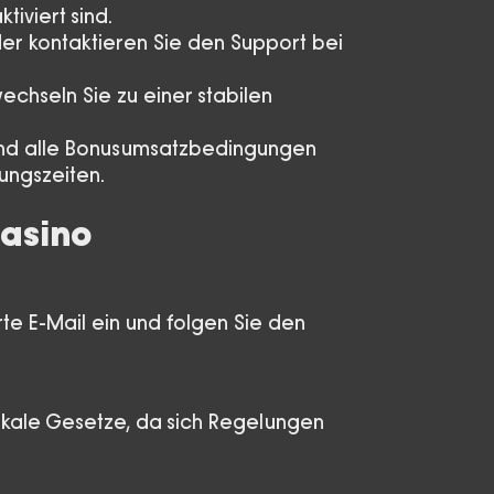
iviert sind.
er kontaktieren Sie den Support bei
echseln Sie zu einer stabilen
t und alle Bonusumsatzbedingungen
ungszeiten.
Casino
rte E-Mail ein und folgen Sie den
lokale Gesetze, da sich Regelungen