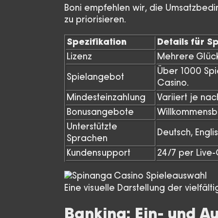
Boni empfehlen wir, die Umsatzbedi
zu priorisieren.
Spezifikation
Details für 
Lizenz
Mehrere Glücks
Über 1000 Spie
Spielangebot
Casino.
Mindesteinzahlung
Variiert je na
Bonusangebote
Willkommensbo
Unterstützte
Deutsch, Engli
Sprachen
Kundensupport
24/7 per Live-
Eine visuelle Darstellung der vielfäl
Banking: Ein- und 