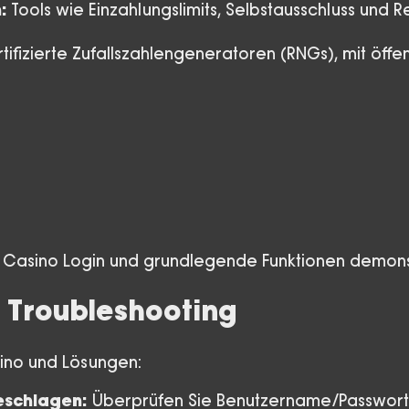
:
Tools wie Einzahlungslimits, Selbstausschluss und R
fizierte Zufallszahlengeneratoren (RNGs), mit öffen
a Casino Login und grundlegende Funktionen demonst
 Troubleshooting
ino und Lösungen:
eschlagen:
Überprüfen Sie Benutzername/Passwort