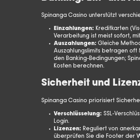
Spinanga Casino unterstützt verschi
Einzahlungen:
Kreditkarten (Vis
Verarbeitung ist meist sofort, m
Auszahlungen:
Gleiche Methode
Auszahlungslimits betragen oft
den Banking-Bedingungen; Spin
Kosten berechnen.
Sicherheit und Lizen
Spinanga Casino priorisiert Sicherhe
Verschlüsselung:
SSL-Verschlüs
Login.
Lizenzen:
Reguliert von anerk
überprüfen Sie die Footer der We