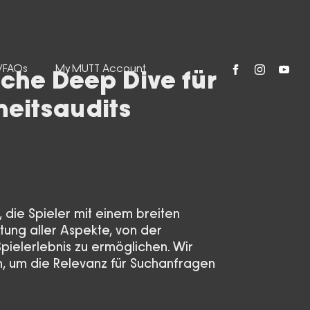
/FAQs
My MUTT Account
sche Deep Dive für
eitsaudits
m, die Spieler mit einem breiten
htung aller Aspekte, von der
Spielerlebnis zu ermöglichen. Wir
n, um die Relevanz für Suchanfragen