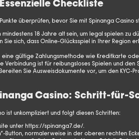
Essenzielle Checkliste
e Punkte überprüfen, bevor Sie mit Spinanga Casino s
mindestens 18 Jahre alt sein, um legal spielen zu dü
Sie sich, dass Online-Glücksspiel in Ihrer Region e
 eine gültige Zahlungsmethode wie Kreditkarte oder
le Verbindung ist für reibungsloses Spielen und den 
Bereiten Sie Ausweisdokumente vor, um den KYC-Pr
inanga Casino: Schritt-für-S
 ist unkompliziert und folgt diesen Schritten:
ite unter https://spinanga7.de/.
en”-Button, normalerweise in der oberen rechten Eck