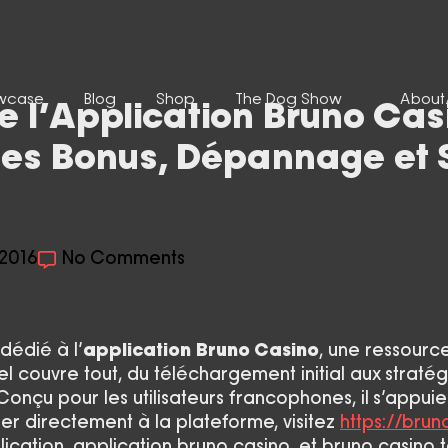
wcase
Blog
Shop
The Dog Show
About
e l’Application Bruno Casi
s Bonus, Dépannage et S
 2016
No Comments
dédié à l’
application Bruno Casino
, une ressourc
 couvre tout, du téléchargement initial aux straté
onçu pour les utilisateurs francophones, il s’appui
er directement à la plateforme, visitez
https://brun
lication
,
application bruno casino
, et
bruno casino 