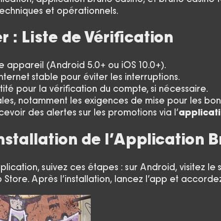
echniques et opérationnels.
: Liste de Vérification
re appareil (Android 5.0+ ou iOS 10.0+).
ernet stable pour éviter les interruptions.
té pour la vérification du compte, si nécessaire.
ales, notamment les exigences de mise pour les bon
cevoir des alertes sur les promotions via l’
applicat
stallation de l’Application 
plication, suivez ces étapes : sur Android, visitez le s
pp Store. Après l’installation, lancez l’app et accord