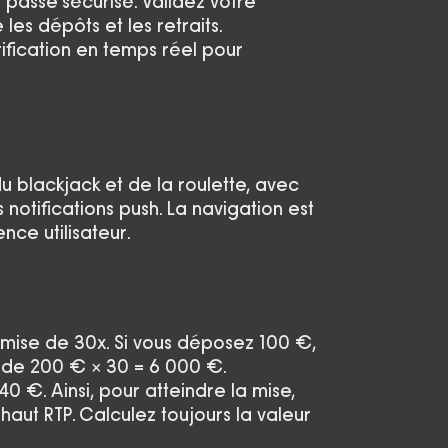
passe sécurisé. Validez votre
les dépôts et les retraits.
ification en temps réel pour
u blackjack et de la roulette, avec
 notifications push. La navigation est
ence utilisateur.
mise de 30x. Si vous déposez 100 €,
t de 200 € × 30 = 6 000 €.
0 €. Ainsi, pour atteindre la mise,
haut RTP. Calculez toujours la valeur