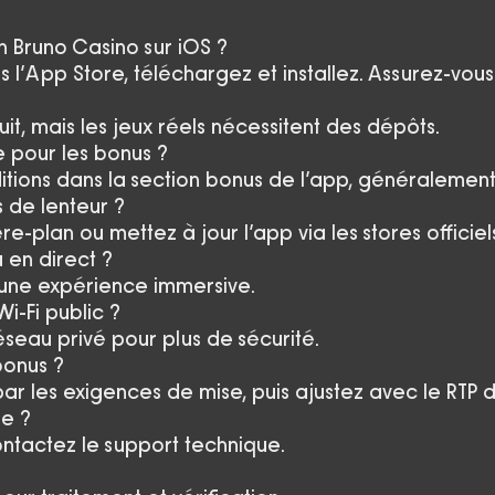
n Bruno Casino sur iOS ?
l’App Store, téléchargez et installez. Assurez-vous 
it, mais les jeux réels nécessitent des dépôts.
e pour les bonus ?
nditions dans la section bonus de l’app, généralement
 de lenteur ?
e-plan ou mettez à jour l’app via les stores officiels
u en direct ?
 une expérience immersive.
 Wi-Fi public ?
 réseau privé pour plus de sécurité.
bonus ?
ar les exigences de mise, puis ajustez avec le RTP d
ue ?
ntactez le support technique.