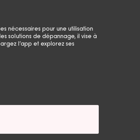
ces nécessaires pour une utilisation
des solutions de dépannage, il vise à
argez l’app et explorez ses