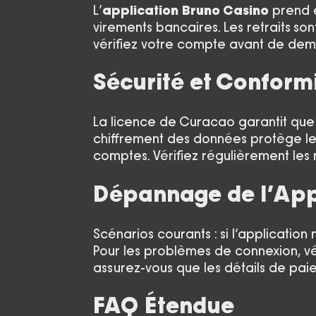
L’
application Bruno Casino
prend e
virements bancaires. Les retraits son
vérifiez votre compte avant de dema
Sécurité et Conform
La licence de Curacao garantit que 
chiffrement des données protège les
comptes. Vérifiez régulièrement les 
Dépannage de l’App
Scénarios courants : si l’application
Pour les problèmes de connexion, vér
assurez-vous que les détails de paiem
FAQ Étendue