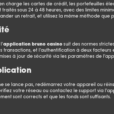
n charge les cartes de crédit, les portefeuilles élec
t traités sous 24 à 48 heures, avec des limites minima
nder un retrait, et utilisez la même méthode que p
ité
l’
application bruno casino
suit des normes stricte
 transactions, et l’authentification à deux facteu
mises à jour de sécurité via les paramètres de l’app
lication
 ne se lance pas, redémarrez votre appareil ou réinsta
ifiez votre réseau ou contactez le support via l’app
ent sont corrects et que les fonds sont suffisants.