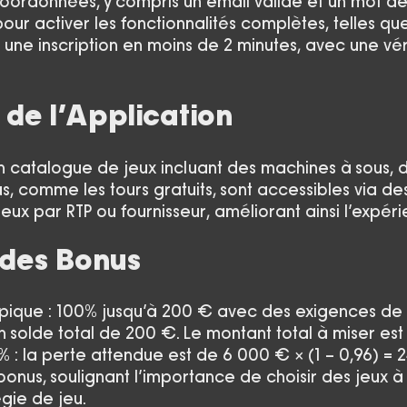
oordonnées, y compris un email valide et un mot de 
ur activer les fonctionnalités complètes, telles que 
une inscription en moins de 2 minutes, avec une vér
 de l’Application
n catalogue de jeux incluant des machines à sous, d
s, comme les tours gratuits, sont accessibles via des
 jeux par RTP ou fournisseur, améliorant ainsi l’expéri
 des Bonus
pique : 100% jusqu’à 200 € avec des exigences de 
n solde total de 200 €. Le montant total à miser es
: la perte attendue est de 6 000 € × (1 – 0,96) = 24
onus, soulignant l’importance de choisir des jeux à 
gie de jeu.