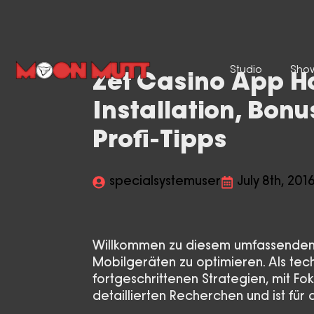
Studio
Sho
Zet Casino App H
Installation, Bo
Profi-Tipps
specialsystemuser
July 8th, 201
Willkommen zu diesem umfassenden 
Mobilgeräten zu optimieren. Als tech
fortgeschrittenen Strategien, mit Fo
detaillierten Recherchen und ist für