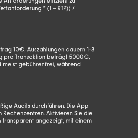
ie Anforderungen effizient zu
ttanforderung * (1 – RTP)) /
betrag 10€, Auszahlungen dauern 1-3
ng pro Transaktion beträgt 5000€,
d meist gebührenfrei, während
ßige Audits durchführen. Die App
n Rechenzentren. Aktivieren Sie die
en transparent angezeigt, mit einem