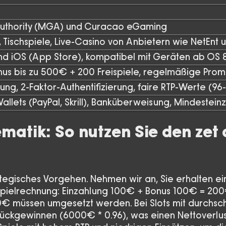
uthority (MGA) und Curacao eGaming
, Tischspiele, Live-Casino von Anbietern wie NetEn
nd iOS (App Store), kompatibel mit Geräten ab OS 
s bis zu 500€ + 200 Freispiele, regelmäßige Prom
ung, 2-Faktor-Authentifizierung, faire RTP-Werte (96
Wallets (PayPal, Skrill), Banküberweisung, Mindestei
matik: So nutzen Sie den zet
ategisches Vorgehen. Nehmen wir an, Sie erhalten e
ispielrechnung: Einzahlung 100€ + Bonus 100€ = 2
 müssen umgesetzt werden. Bei Slots mit durchsch
rückgewinnen (6000€ * 0.96), was einen Nettoverlust