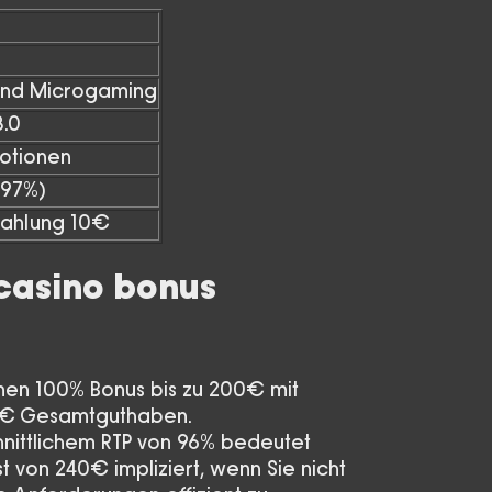
t und Microgaming
8.0
otionen
-97%)
nzahlung 10€
 casino bonus
inen 100% Bonus bis zu 200€ mit
00€ Gesamtguthaben.
nittlichem RTP von 96% bedeutet
 von 240€ impliziert, wenn Sie nicht