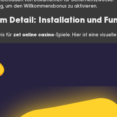
h Hochladen von Dokumenten für Sicherheitszwecke.
ng, um den Willkommensbonus zu aktivieren.
m Detail: Installation und Fu
is für
zet online casino
-Spiele. Hier ist eine visuell