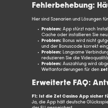
Fehlerbehebung: Hä
Hier sind Szenarien und Lösungen fü
Problem:
App stürzt nach Instal
Cache oder installieren Sie neu
Problem:
Bonus wird nicht gut
und der Bonuscode korrekt ein
Problem:
Langsame Verbindung
reduzieren Sie die Videoqualität
Problem:
Auszahlung wird abge
Wettanforderungen für den
zet
Erweiterte FAQ: Ant
F1: Ist die Zet Casino App sicher 
Ja, die App hält deutsche Glücksspi