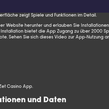
rfläche zeigt Spiele und Funktionen im Detail.
er Website herunter und erlauben Sie Installationen
Installation bietet die App Zugang zu über 2000 Spi
te. Sehen Sie sich dieses Video zur App-Nutzung an
 Zet Casino App.
ationen und Daten