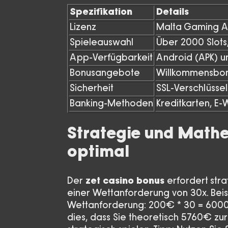
Spezifikation
Details
Lizenz
Malta Gaming A
Spieleauswahl
Über 2000 Slots
App-Verfügbarkeit
Android (APK) u
Bonusangebote
Willkommensbonu
Sicherheit
SSL-Verschlüssel
Banking-Methoden
Kreditkarten, E-
Strategie und Mathe
optimal
Der
zet casino bonus
erfordert str
einer Wettanforderung von 30x. Be
Wettanforderung: 200€ * 30 = 6000€
dies, dass Sie theoretisch 5760€ zu