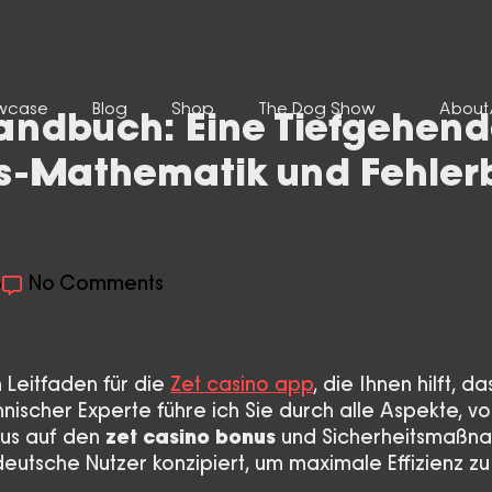
wcase
Blog
Shop
The Dog Show
About
andbuch: Eine Tiefgehend
nus-Mathematik und Fehle
6
No Comments
Leitfaden für die
Zet casino app
, die Ihnen hilft, d
nischer Experte führe ich Sie durch alle Aspekte, vo
kus auf den
zet casino bonus
und Sicherheitsmaßnah
 deutsche Nutzer konzipiert, um maximale Effizienz z