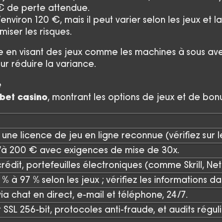
 € de perte attendue.
’environ 120 €, mais il peut varier selon les jeux et l
miser les risques.
e en visant des jeux comme les machines à sous av
r réduire la variance.
bet casino
, montrant les options de jeux et de bonu
ne licence de jeu en ligne reconnue (vérifiez sur le 
’à 200 € avec exigences de mise de 30x.
rédit, portefeuilles électroniques (comme Skrill, Net
% à 97 % selon les jeux ; vérifiez les informations d
ia chat en direct, e-mail et téléphone, 24/7.
SSL 256-bit, protocoles anti-fraude, et audits réguli