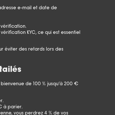
 adresse e-mail et date de
vérification.
rification KYC, ce qui est essentiel
r éviter des retards lors des
tailés
e bienvenue de 100 % jusqu’à 200 €
r.
 à parier.
yenne, vous perdrez 4 % de vos