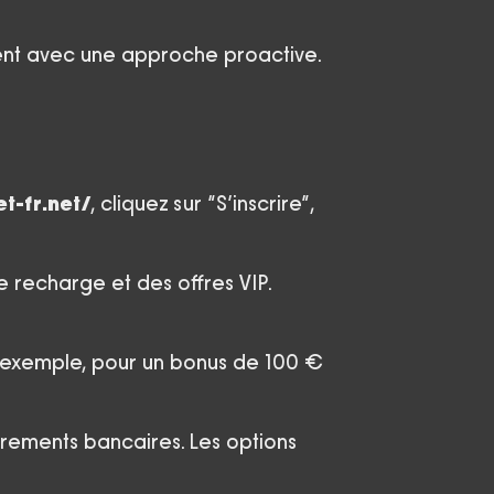
ment avec une approche proactive.
et-fr.net/
, cliquez sur “S’inscrire”,
 recharge et des offres VIP.
ar exemple, pour un bonus de 100 €
virements bancaires. Les options