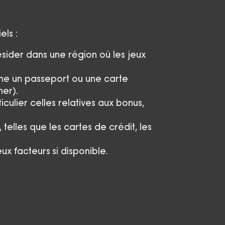
els :
ésider dans une région où les jeux
mme un passeport ou une carte
mer).
iculier celles relatives aux bonus,
 telles que les cartes de crédit, les
eux facteurs si disponible.