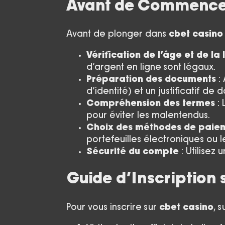
Avant de Commence
Avant de plonger dans
cbet casino
Vérification de l’âge et de la 
d’argent en ligne sont légaux.
Préparation des documents
:
d’identité) et un justificatif de
Compréhension des termes
: 
pour éviter les malentendus.
Choix des méthodes de paie
portefeuilles électroniques ou 
Sécurité du compte
: Utilisez 
Guide d’Inscription 
Pour vous inscrire sur
cbet casino
, 