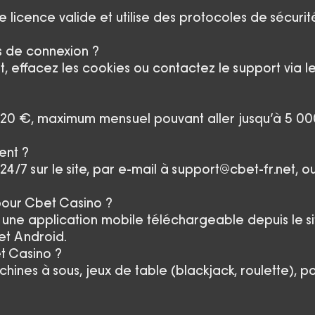
 licence valide et utilise des protocoles de sécur
 de connexion ?
t, effacez les cookies ou contactez le support via l
e 20 €, maximum mensuel pouvant aller jusqu’à 5 000 
ent ?
 24/7 sur le site, par e-mail à support@cbet-fr.net, 
 pour Cbet Casino ?
 une application mobile téléchargeable depuis le site
et Android.
et Casino ?
hines à sous, jeux de table (blackjack, roulette), p