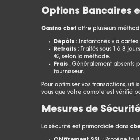
Options Bancaires et
Casino cbet
offre plusieurs méthod
Dépôts
: Instantanés via cartes
Retraits
: Traités sous 1 à 3 j
€, selon la méthode.
Frais
: Généralement absents pou
fournisseur.
Pour optimiser vos transactions, ut
vous que votre compte est vérifié po
Mesures de Sécurité
La sécurité est primordiale dans
cbe