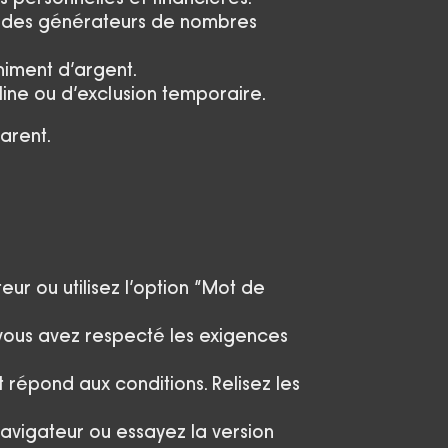
s personnelles et financières.
via des générateurs de nombres
chiment d’argent.
line ou d’exclusion temporaire.
arent.
ur ou utilisez l’option “Mot de
 vous avez respecté les exigences
ôt répond aux conditions. Relisez les
navigateur ou essayez la version