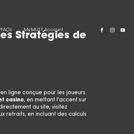
/FAQs
My MUTT Account
es Stratégies de
 en ligne conçue pour les joueurs
et casino
, en mettant l’accent sur
rectement au site, visitez
ux retraits, en incluant des calculs