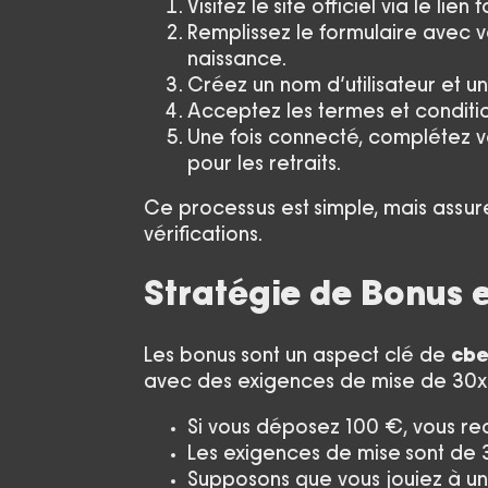
Visitez le site officiel via le lie
Remplissez le formulaire avec v
naissance.
Créez un nom d’utilisateur et u
Acceptez les termes et condition
Une fois connecté, complétez vo
pour les retraits.
Ce processus est simple, mais assure
vérifications.
Stratégie de Bonus 
Les bonus sont un aspect clé de
cbe
avec des exigences de mise de 30x. 
Si vous déposez 100 €, vous rec
Les exigences de mise sont de 
Supposons que vous jouiez à un