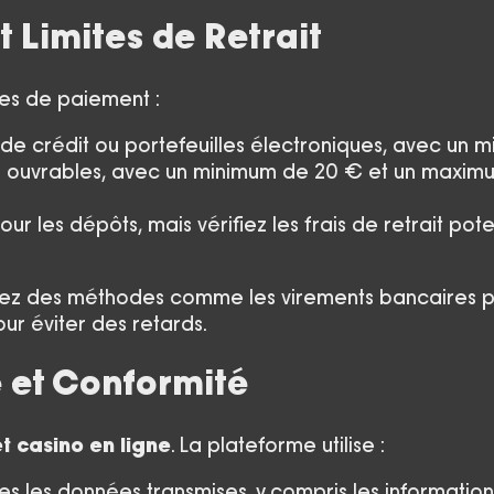
 Limites de Retrait
es de paiement :
 de crédit ou portefeuilles électroniques, avec un 
ours ouvrables, avec un minimum de 20 € et un maxi
r les dépôts, mais vérifiez les frais de retrait pot
ilisez des méthodes comme les virements bancaires p
ur éviter des retards.
 et Conformité
t casino en ligne
. La plateforme utilise :