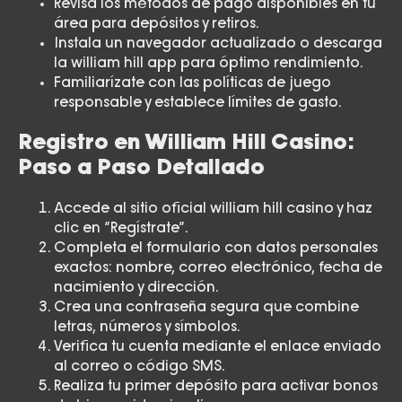
Revisa los métodos de pago disponibles en tu
área para depósitos y retiros.
Instala un navegador actualizado o descarga
la william hill app para óptimo rendimiento.
Familiarízate con las políticas de juego
responsable y establece límites de gasto.
Registro en William Hill Casino:
Paso a Paso Detallado
Accede al sitio oficial william hill casino y haz
clic en “Regístrate”.
Completa el formulario con datos personales
exactos: nombre, correo electrónico, fecha de
nacimiento y dirección.
Crea una contraseña segura que combine
letras, números y símbolos.
Verifica tu cuenta mediante el enlace enviado
al correo o código SMS.
Realiza tu primer depósito para activar bonos