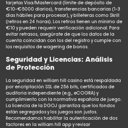
tarjetas Visa/Mastercard (límite de depósito de
€10-€5000 diarios), transferencias bancarias (1-3
días hábiles para procesar), y billeteras como Skrill
(retiros en 24 horas). Los retiros tienen un mínimo de
€10 y pueden requerir verificación adicional. Para
evitar retrasos, asegúrate de que los datos de la
cuenta coincidan con los del registro y cumple con
los requisitos de wagering de bonos.
Seguridad y Licencias: Análisis
de Protección
La seguridad en william hill casino está respaldada
por encriptación SSL de 256 bits, certificados de
auditoría independiente (e.g., eCOGRA) y
cumplimiento con la normativa española de juego.
La licencia de la DGOJ garantiza que los fondos
están segregados y los juegos son justos.
Recomendamos habilitar la autenticación de dos
factores en la william hill app y revisar