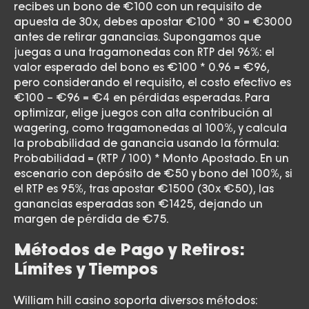
recibes un bono de €100 con un requisito de
apuesta de 30x, debes apostar €100 * 30 = €3000
antes de retirar ganancias. Supongamos que
juegas a una tragamonedas con RTP del 96%: el
valor esperado del bono es €100 * 0.96 = €96,
pero considerando el requisito, el costo efectivo es
€100 – €96 = €4 en pérdidas esperadas. Para
optimizar, elige juegos con alta contribución al
wagering, como tragamonedas al 100%, y calcula
la probabilidad de ganancia usando la fórmula:
Probabilidad = (RTP / 100) * Monto Apostado. En un
escenario con depósito de €50 y bono del 100%, si
el RTP es 95%, tras apostar €1500 (30x €50), las
ganancias esperadas son €1425, dejando un
margen de pérdida de €75.
Métodos de Pago y Retiros:
Límites y Tiempos
William hill casino soporta diversos métodos: