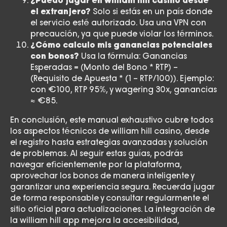
¿Puedo jugar en william hill casino desde
el extranjero?
Solo si estás en un país donde
el servicio esté autorizado. Usa una VPN con
precaución, ya que puede violar los términos.
¿Cómo calculo mis ganancias potenciales
con bonos?
Usa la fórmula: Ganancias
Esperadas = (Monto del Bono * RTP) –
(Requisito de Apuesta * (1 – RTP/100)). Ejemplo:
con €100, RTP 95%, y wagering 30x, ganancias
≈ €85.
En conclusión, este manual exhaustivo cubre todos
los aspectos técnicos de william hill casino, desde
el registro hasta estrategias avanzadas y solución
de problemas. Al seguir estas guías, podrás
navegar eficientemente por la plataforma,
aprovechar los bonos de manera inteligente y
garantizar una experiencia segura. Recuerda jugar
de forma responsable y consultar regularmente el
sitio oficial para actualizaciones. La integración de
la william hill app mejora la accesibilidad,