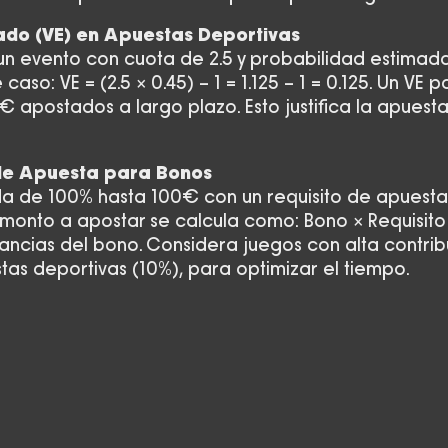
rado (VE) en Apuestas Deportivas
evento con cuota de 2.5 y probabilidad estimada d
caso: VE = (2.5 × 0.45) – 1 = 1.125 – 1 = 0.125. Un VE 
apostados a largo plazo. Esto justifica la apuesta
s de Apuesta para Bonos
da de 100% hasta 100€ con un requisito de apuesta 
l monto a apostar se calcula como: Bono × Requisi
ncias del bono. Considera juegos con alta contribu
as deportivas (10%), para optimizar el tiempo.