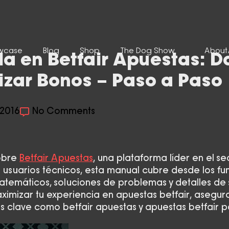
wcase
Blog
Shop
The Dog Show
About
a en Betfair Apuestas: D
izar Bonos – Paso a Paso
 2016
No Comments
sobre
Betfair Apuestas
, una plataforma líder en el 
 usuarios técnicos, esta manual cubre desde los f
temáticos, soluciones de problemas y detalles de 
izar tu experiencia en apuestas betfair, aseguran
 clave como betfair apuestas y apuestas betfair p