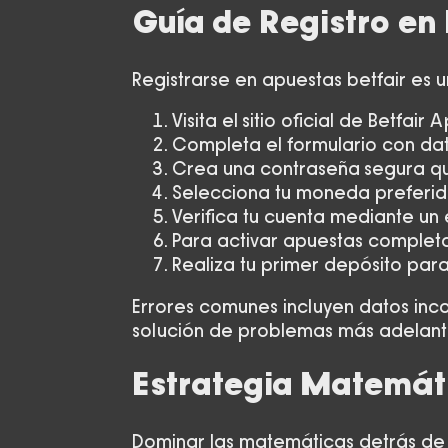
Guía de Registro en
Registrarse en apuestas betfair es u
Visita el sitio oficial de Betfair
Completa el formulario con dat
Crea una contraseña segura que
Selecciona tu moneda preferida 
Verifica tu cuenta mediante un 
Para activar apuestas complet
Realiza tu primer depósito pa
Errores comunes incluyen datos inco
solución de problemas más adelant
Estrategia Matemáti
Dominar las matemáticas detrás de 