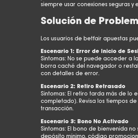
siempre usar conexiones seguras y e
Solución de Proble
Los usuarios de betfair apuestas p
Escenario 1: Error de Inicio de Ses
Síntomas: No se puede acceder a la 
borra caché del navegador o restab
con detalles de error.
Escenario 2: Retiro Retrasado
Síntomas: El retiro tarda más de l
completado). Revisa los tiempos de
transacción.
Escenario 3: Bono No Activado
Síntomas: El bono de bienvenida no s
depósito mínimo, código promocional 