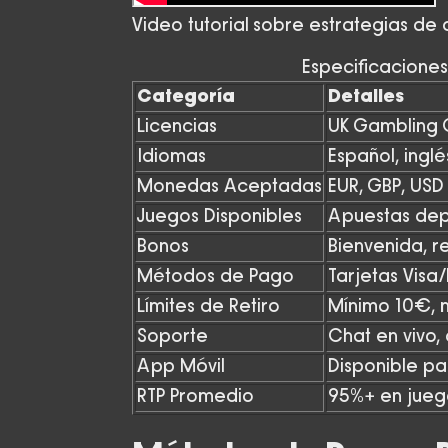
Video tutorial sobre estrategias de 
Especificaciones
Categoría
Detalles
Licencias
UK Gambling C
Idiomas
Español, inglé
Monedas Aceptadas
EUR, GBP, USD
Juegos Disponibles
Apuestas depo
Bonos
Bienvenida, r
Métodos de Pago
Tarjetas Visa/
Límites de Retiro
Mínimo 10€, 
Soporte
Chat en vivo,
App Móvil
Disponible pa
RTP Promedio
95%+ en jueg