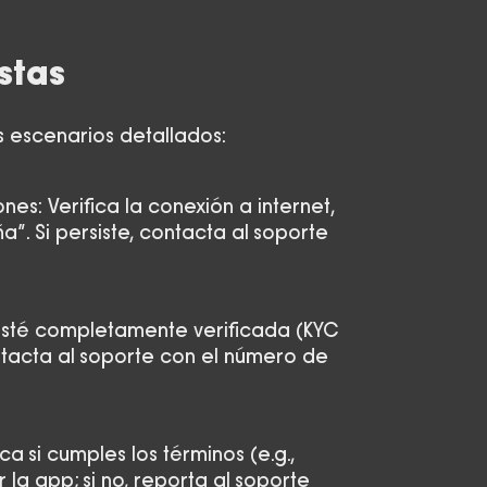
stas
 escenarios detallados:
s: Verifica la conexión a internet,
. Si persiste, contacta al soporte
 esté completamente verificada (KYC
tacta al soporte con el número de
a si cumples los términos (e.g.,
la app; si no, reporta al soporte