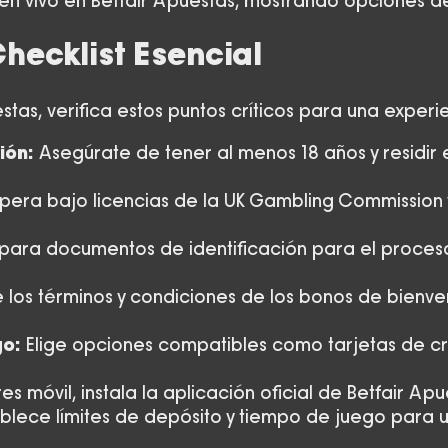
en vivo en Betfair Apuestas, mostrando opciones de
hecklist Esencial
tas, verifica estos puntos críticos para una experi
ión:
Asegúrate de tener al menos 18 años y residir 
pera bajo licencias de la UK Gambling Commission y 
para documentos de identificación para el proceso
os términos y condiciones de los bonos de bienven
go:
Elige opciones compatibles como tarjetas de créd
res móvil, instala la aplicación oficial de Betfair A
blece límites de depósito y tiempo de juego para 