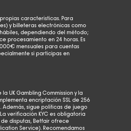
propias características. Para
s) y billeteras electrónicas como
s hábiles, dependiendo del método;
ece procesamiento en 24 horas. Es
100,000€ mensuales para cuentas
pecialmente si participas en
de la UK Gambling Commission y la
 Implementa encriptación SSL de 256
. Además, sigue políticas de juego
La verificación KYC es obligatoria
de disputas, Betfair ofrece
dication Service). Recomendamos