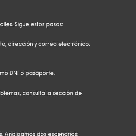
lles. Sigue estos pasos:
, dirección y correo electrónico.
omo DNI o pasaporte.
oblemas, consulta la sección de
s. Analizamos dos escenarios: