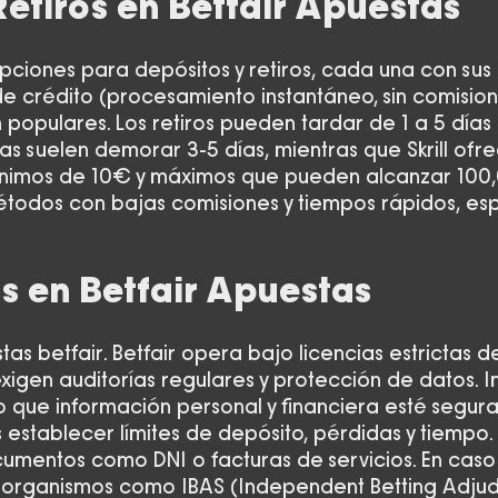
etiros en Betfair Apuestas
pciones para depósitos y retiros, cada una con sus 
 crédito (procesamiento instantáneo, sin comisione
 populares. Los retiros pueden tardar de 1 a 5 día
as suelen demorar 3-5 días, mientras que Skrill ofr
ros mínimos de 10€ y máximos que pueden alcanzar 
 métodos con bajas comisiones y tiempos rápidos, es
as en Betfair Apuestas
as betfair. Betfair opera bajo licencias estrictas 
 exigen auditorías regulares y protección de datos.
 que información personal y financiera esté segura
establecer límites de depósito, pérdidas y tiempo. 
umentos como DNI o facturas de servicios. En caso 
e organismos como IBAS (Independent Betting Adju