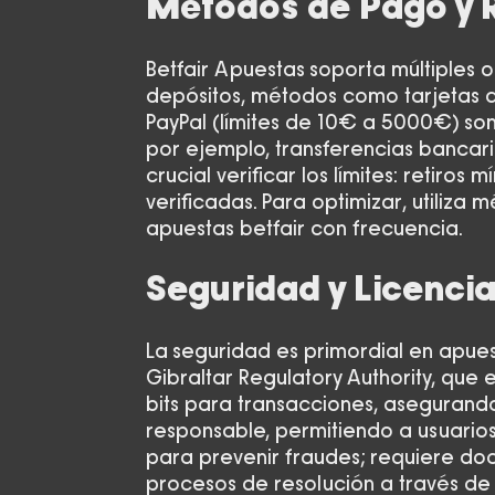
Métodos de Pago y R
Betfair Apuestas soporta múltiples o
depósitos, métodos como tarjetas de
PayPal (límites de 10€ a 5000€) son
por ejemplo, transferencias bancari
crucial verificar los límites: reti
verificadas. Para optimizar, utiliza
apuestas betfair con frecuencia.
Seguridad y Licenci
La seguridad es primordial en apuest
Gibraltar Regulatory Authority, que
bits para transacciones, asegurando
responsable, permitiendo a usuarios 
para prevenir fraudes; requiere doc
procesos de resolución a través d