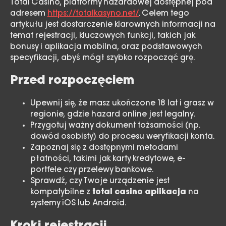
Total Casino, platformy hazardowej dostępnej pod
adresem
https://totalkasyno.net/
. Celem tego
artykułu jest dostarczenie klarownych informacji na
temat rejestracji, kluczowych funkcji, takich jak
bonusy i aplikacja mobilna, oraz podstawowych
specyfikacji, abyś mógł szybko rozpocząć grę.
Przed rozpoczęciem
Upewnij się, że masz ukończone 18 lat i grasz w
regionie, gdzie hazard online jest legalny.
Przygotuj ważny dokument tożsamości (np.
dowód osobisty) do procesu weryfikacji konta.
Zapoznaj się z dostępnymi metodami
płatności, takimi jak karty kredytowe, e-
portfele czy przelewy bankowe.
Sprawdź, czy Twoje urządzenie jest
kompatybilne z
total casino aplikacja
na
systemy iOS lub Android.
Kroki rejestracji