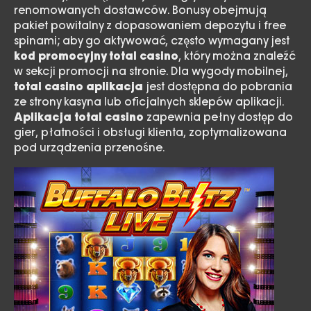
renomowanych dostawców. Bonusy obejmują
pakiet powitalny z dopasowaniem depozytu i free
spinami; aby go aktywować, często wymagany jest
kod promocyjny total casino
, który można znaleźć
w sekcji promocji na stronie. Dla wygody mobilnej,
total casino aplikacja
jest dostępna do pobrania
ze strony kasyna lub oficjalnych sklepów aplikacji.
Aplikacja total casino
zapewnia pełny dostęp do
gier, płatności i obsługi klienta, zoptymalizowana
pod urządzenia przenośne.