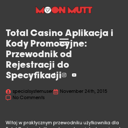
Total Casino Aplikacja i
Kody Promocyjne:
Przewodnik od
Rejestracji do
Specyfikacji
specialsystemuser
November 24th, 2015
No Comments
Witaj w praktycznym przewodniku użytkownika dla