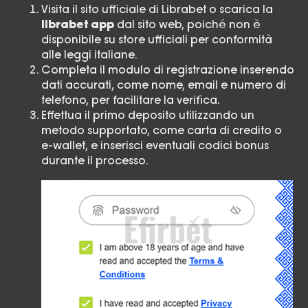
Visita il sito ufficiale di Librabet o scarica la
librabet app
dal sito web, poiché non è
disponibile su store ufficiali per conformità
alle leggi italiane.
Completa il modulo di registrazione inserendo
dati accurati, come nome, email e numero di
telefono, per facilitare la verifica.
Effettua il primo deposito utilizzando un
metodo supportato, come carta di credito o
e-wallet, e inserisci eventuali codici bonus
durante il processo.