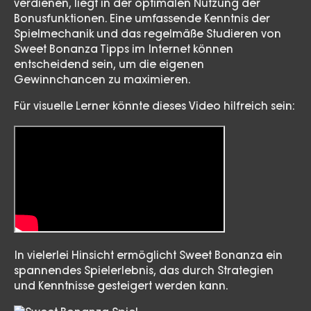
verdienen, liegt in der optimalen Nutzung der
Bonusfunktionen. Eine umfassende Kenntnis der
Spielmechanik und das regelmäße Studieren von
Sweet Bonanza Tipps
im Internet können
entscheidend sein, um die eigenen
Gewinnchancen zu maximieren.
Für visuelle Lerner könnte dieses Video hilfreich sein:
In vielerlei Hinsicht ermöglicht Sweet Bonanza ein
spannendes Spielerlebnis, das durch Strategien
und Kenntnisse gesteigert werden kann.